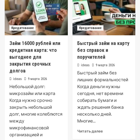
Кредитование
Кредитование
Займ 16000 рублей или
Быстрый займ на карту
кредитная карта: что
без справок и
выгоднее для
поручителей
закрытия срочных
ideas
9 марта 2026
долгов
Быстрый займ без
ideas
9 марта 2026
лишних формальностей
Небольшой долг:
Когда деньги нужны
микрозайм или карта
сегодня, нет времени
Когда нужно срочно
собирать бумаги и
закрыть небольшой
ждать решения банка
долг, многие колеблются
несколько дней.
между
Многие...
микрофинансовой
Читать далее
организацией и