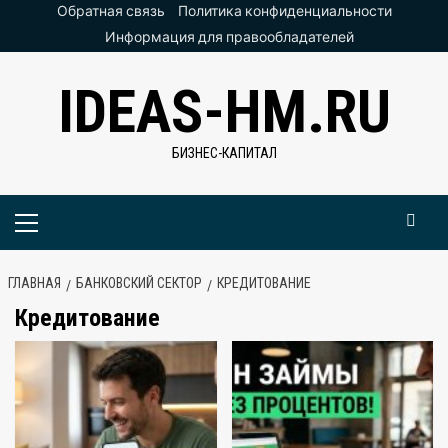
Перейти
Обратная связь
Политика конфиденциальности
к
Информация для правообладателей
содержимому
IDEAS-HM.RU
БИЗНЕС-КАПИТАЛ
Основное
меню
ГЛАВНАЯ
БАНКОВСКИЙ СЕКТОР
КРЕДИТОВАНИЕ
Кредитование