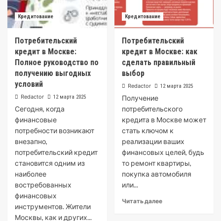
Кредитование
Кредитование
Потребительский
Потребительский
кредит в Москве:
кредит в Москве: как
Полное руководство по
сделать правильный
получению выгодных
выбор
условий
Redactor
12 марта 2025
Redactor
12 марта 2025
Получение
Сегодня, когда
потребительского
финансовые
кредита в Москве может
потребности возникают
стать ключом к
внезапно,
реализации ваших
потребительский кредит
финансовых целей, будь
становится одним из
то ремонт квартиры,
наиболее
покупка автомобиля
востребованных
или...
финансовых
Читать далее
инструментов. Жители
Москвы, как и других...