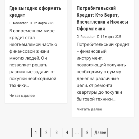
Где выгодно оформить
Потребительский
кредит
Кредит: Кто Берет,
Впечатления и Нюансы
Redactor
12 марта 2025
Оформления
В современном мире
Redactor
кредит стал
12 марта 2025
неотъемлемой частью
Потребительский кредит
финансовой жизни
– финансовый
многих людей. Он
инструмент,
позволяет решать
позволяющий получить
различные задачи: от
необходимую сумму
покупки необходимой
денег на различные
техники...
цели: от ремонта
квартиры до покупки
Читать далее
бытовой техники...
Читать далее
Пагинация
1
…
2
3
4
8
Далее