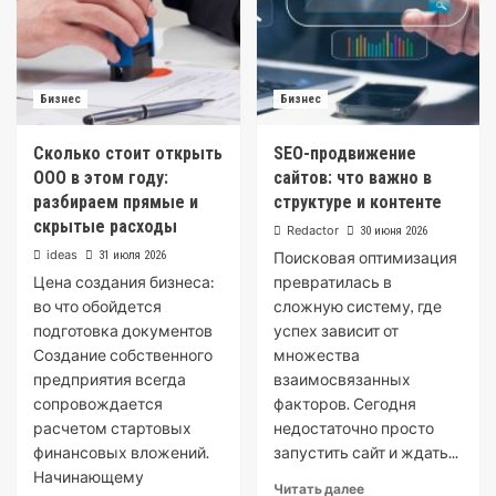
Бизнес
Бизнес
Сколько стоит открыть
SEO-продвижение
ООО в этом году:
сайтов: что важно в
разбираем прямые и
структуре и контенте
скрытые расходы
Redactor
30 июня 2026
ideas
31 июля 2026
Поисковая оптимизация
Цена создания бизнеса:
превратилась в
во что обойдется
сложную систему, где
подготовка документов
успех зависит от
Создание собственного
множества
предприятия всегда
взаимосвязанных
сопровождается
факторов. Сегодня
расчетом стартовых
недостаточно просто
финансовых вложений.
запустить сайт и ждать...
Начинающему
Читать далее