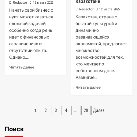
Казахстане
Redactor
12 марта 2025
Redactor
Начать свой бизнес с
12 марта 2025
нуля может казаться
Казахстан, страна с
сложной задачей‚
богатой культурой и
особенно когда речь
динамично
идет о финансовых
развивающейся
ограничениях и
экономикой, предлагает
отсутствии опыта.
множество
Однако‚...
возможностей для тех,
кто мечтает о
Читать далее
собственном деле.
Развитие...
Читать далее
Пагинация
1
…
2
3
4
20
Далее
записей
Поиск