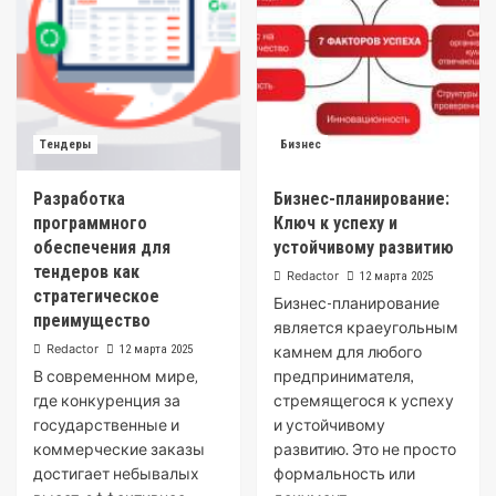
Тендеры
Бизнес
Разработка
Бизнес-планирование:
программного
Ключ к успеху и
обеспечения для
устойчивому развитию
тендеров как
Redactor
12 марта 2025
стратегическое
Бизнес-планирование
преимущество
является краеугольным
Redactor
12 марта 2025
камнем для любого
В современном мире‚
предпринимателя,
где конкуренция за
стремящегося к успеху
государственные и
и устойчивому
коммерческие заказы
развитию. Это не просто
достигает небывалых
формальность или