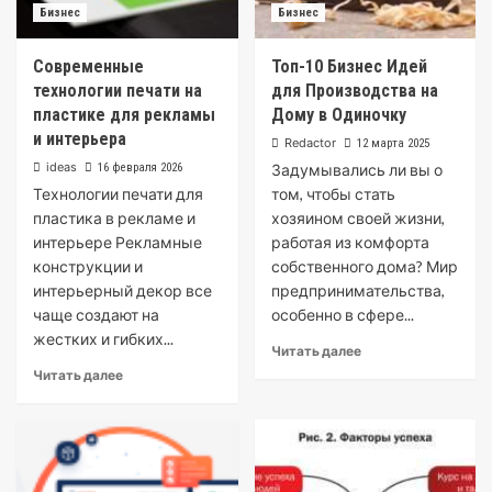
Бизнес
Бизнес
Современные
Топ-10 Бизнес Идей
технологии печати на
для Производства на
пластике для рекламы
Дому в Одиночку
и интерьера
Redactor
12 марта 2025
ideas
16 февраля 2026
Задумывались ли вы о
Технологии печати для
том, чтобы стать
пластика в рекламе и
хозяином своей жизни,
интерьере Рекламные
работая из комфорта
конструкции и
собственного дома? Мир
интерьерный декор все
предпринимательства,
чаще создают на
особенно в сфере...
жестких и гибких...
Читать далее
Читать далее