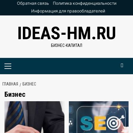
Перейти
Обратная связь
Политика конфиденциальности
к
Информация для правообладателей
содержимому
IDEAS-HM.RU
БИЗНЕС-КАПИТАЛ
Основное
меню
ГЛАВНАЯ
БИЗНЕС
Бизнес