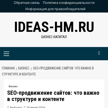
Перейти
Обратная связь
Политика конфиденциальности
к
Информация для правообладателей
содержимому
IDEAS-HM.RU
БИЗНЕС-КАПИТАЛ
Основное
меню
ГЛАВНАЯ
БИЗНЕС
SEO-ПРОДВИЖЕНИЕ САЙТОВ: ЧТО ВАЖНО В
СТРУКТУРЕ И КОНТЕНТЕ
Бизнес
SEO-продвижение сайтов: что важно
в структуре и контенте
Redactor
30 июня 2026