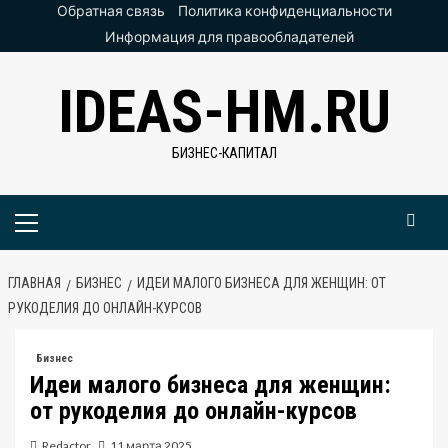
Перейти
Обратная связь
Политика конфиденциальности
к
Информация для правообладателей
содержимому
IDEAS-HM.RU
БИЗНЕС-КАПИТАЛ
Основное
меню
ГЛАВНАЯ
БИЗНЕС
ИДЕИ МАЛОГО БИЗНЕСА ДЛЯ ЖЕНЩИН: ОТ
РУКОДЕЛИЯ ДО ОНЛАЙН-КУРСОВ
Бизнес
Идеи малого бизнеса для женщин:
от рукоделия до онлайн-курсов
Redactor
11 марта 2025