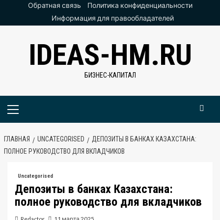
Перейти
Обратная связь
Политика конфиденциальности
к
Информация для правообладателей
содержимому
IDEAS-HM.RU
БИЗНЕС-КАПИТАЛ
Основное
меню
ГЛАВНАЯ
UNCATEGORISED
ДЕПОЗИТЫ В БАНКАХ КАЗАХСТАНА:
ПОЛНОЕ РУКОВОДСТВО ДЛЯ ВКЛАДЧИКОВ
Uncategorised
Депозиты в банках Казахстана:
полное руководство для вкладчиков
Redactor
11 марта 2025