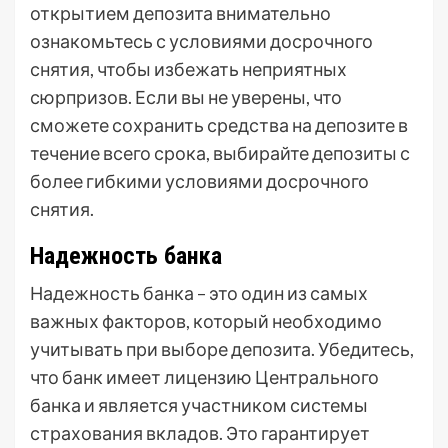
открытием депозита внимательно
ознакомьтесь с условиями досрочного
снятия, чтобы избежать неприятных
сюрпризов. Если вы не уверены, что
сможете сохранить средства на депозите в
течение всего срока, выбирайте депозиты с
более гибкими условиями досрочного
снятия.
Надежность банка
Надежность банка – это один из самых
важных факторов, который необходимо
учитывать при выборе депозита. Убедитесь,
что банк имеет лицензию Центрального
банка и является участником системы
страхования вкладов. Это гарантирует