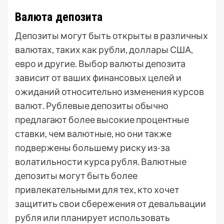
Валюта депозита
Депозиты могут быть открыты в различных
валютах, таких как рубли, доллары США,
евро и другие. Выбор валюты депозита
зависит от ваших финансовых целей и
ожиданий относительно изменения курсов
валют. Рублевые депозиты обычно
предлагают более высокие процентные
ставки, чем валютные, но они также
подвержены большему риску из-за
волатильности курса рубля. Валютные
депозиты могут быть более
привлекательными для тех, кто хочет
защитить свои сбережения от девальвации
рубля или планирует использовать