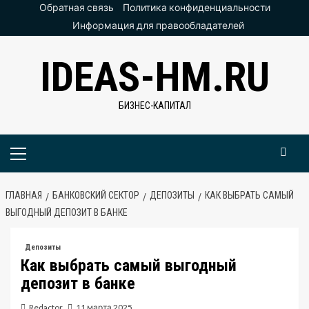
Перейти
Обратная связь
Политика конфиденциальности
к
Информация для правообладателей
содержимому
IDEAS-HM.RU
БИЗНЕС-КАПИТАЛ
Основное
меню
ГЛАВНАЯ
БАНКОВСКИЙ СЕКТОР
ДЕПОЗИТЫ
КАК ВЫБРАТЬ САМЫЙ
ВЫГОДНЫЙ ДЕПОЗИТ В БАНКЕ
Депозиты
Как выбрать самый выгодный
депозит в банке
Redactor
11 марта 2025