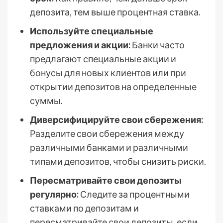
депозита, тем выше процентная ставка.
Используйте специальные
предложения и акции:
Банки часто
предлагают специальные акции и
бонусы для новых клиентов или при
открытии депозитов на определенные
суммы.
Диверсифицируйте свои сбережения:
Разделите свои сбережения между
различными банками и различными
типами депозитов, чтобы снизить риски.
Пересматривайте свои депозиты
регулярно:
Следите за процентными
ставками по депозитам и
пересматривайте свои депозиты, если