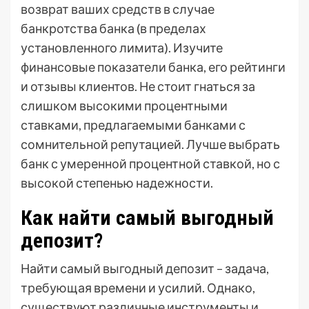
возврат ваших средств в случае
банкротства банка (в пределах
установленного лимита). Изучите
финансовые показатели банка, его рейтинги
и отзывы клиентов. Не стоит гнаться за
слишком высокими процентными
ставками, предлагаемыми банками с
сомнительной репутацией. Лучше выбрать
банк с умеренной процентной ставкой, но с
высокой степенью надежности.
Как найти самый выгодный
депозит?
Найти самый выгодный депозит – задача,
требующая времени и усилий. Однако,
существуют различные инструменты и