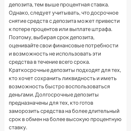
депозита, тем выше процентная ставка.
Однако, следует учитывать, что досрочное
снятие средств с депозита может привести
к потере процентов или выплате штрафа.
Поэтому, выбирая срок депозита,
оценивайте свои финансовые потребности
и возможность не использовать эти
средства в течение всего срока.
Краткосрочные депозиты подходят для тех,
кто хочет сохранить ликвидность и иметь
возможность быстро воспользоваться
деньгами. Долгосрочные депозиты
предназначены для тех, кто готов
заморозить средства на более длительный
срок в обмен на более высокую процентную
ставку.