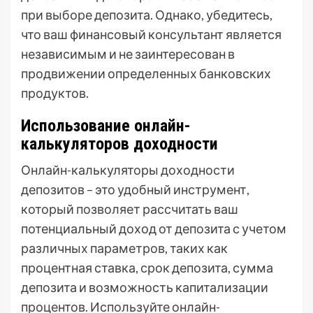
при выборе депозита. Однако, убедитесь,
что ваш финансовый консультант является
независимым и не заинтересован в
продвижении определенных банковских
продуктов.
Использование онлайн-
калькуляторов доходности
Онлайн-калькуляторы доходности
депозитов – это удобный инструмент,
который позволяет рассчитать ваш
потенциальный доход от депозита с учетом
различных параметров, таких как
процентная ставка, срок депозита, сумма
депозита и возможность капитализации
процентов. Используйте онлайн-