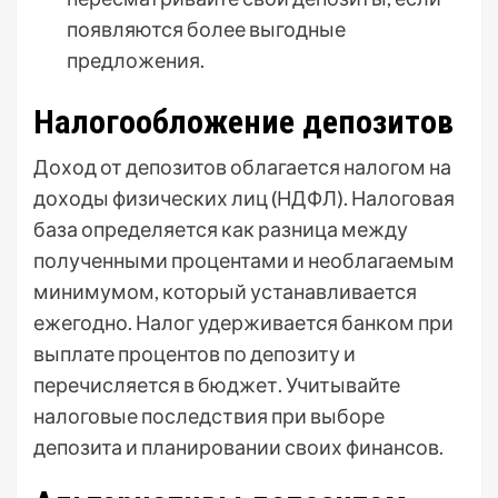
появляются более выгодные
предложения.
Налогообложение депозитов
Доход от депозитов облагается налогом на
доходы физических лиц (НДФЛ). Налоговая
база определяется как разница между
полученными процентами и необлагаемым
минимумом, который устанавливается
ежегодно. Налог удерживается банком при
выплате процентов по депозиту и
перечисляется в бюджет. Учитывайте
налоговые последствия при выборе
депозита и планировании своих финансов.