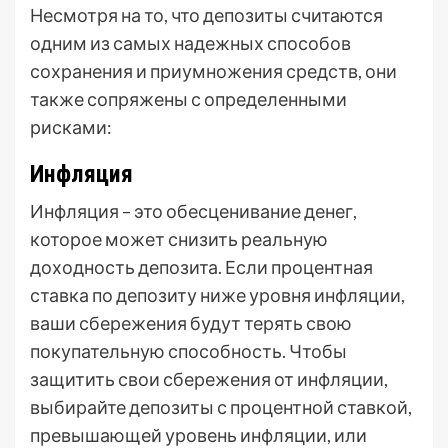
Несмотря на то, что депозиты считаются
одним из самых надежных способов
сохранения и приумножения средств, они
также сопряжены с определенными
рисками:
Инфляция
Инфляция – это обесценивание денег,
которое может снизить реальную
доходность депозита. Если процентная
ставка по депозиту ниже уровня инфляции,
ваши сбережения будут терять свою
покупательную способность. Чтобы
защитить свои сбережения от инфляции,
выбирайте депозиты с процентной ставкой,
превышающей уровень инфляции, или