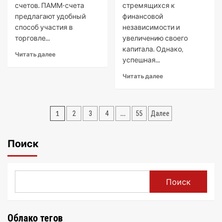
счетов. ПАММ-счета
стремящихся к
предлагают удобный
финансовой
способ участия в
независимости и
торговле...
увеличению своего
капитала. Однако‚
Читать далее
успешная...
Читать далее
Пагинация
1
…
2
3
4
55
Далее
записей
Поиск
Поиск
Облако тегов