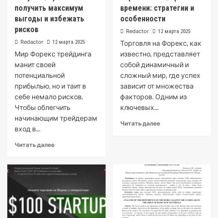
получить максимум
времени: стратегии и
выгоды и избежать
особенности
рисков
Redactor
12 марта 2025
Redactor
12 марта 2025
Торговля на Форекс, как
Мир Форекс трейдинга
известно, представляет
манит своей
собой динамичный и
потенциальной
сложный мир, где успех
прибылью‚ но и таит в
зависит от множества
себе немало рисков.
факторов. Одним из
Чтобы облегчить
ключевых...
начинающим трейдерам
Читать далее
вход в...
Читать далее