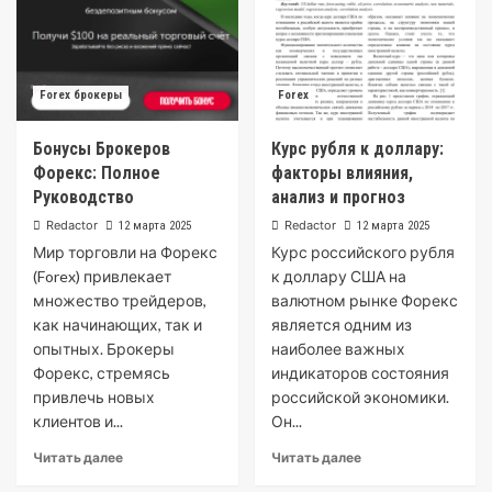
Forex брокеры
Forex
Бонусы Брокеров
Курс рубля к доллару:
Форекс: Полное
факторы влияния,
Руководство
анализ и прогноз
Redactor
Redactor
12 марта 2025
12 марта 2025
Мир торговли на Форекс
Курс российского рубля
(Forex) привлекает
к доллару США на
множество трейдеров,
валютном рынке Форекс
как начинающих, так и
является одним из
опытных. Брокеры
наиболее важных
Форекс, стремясь
индикаторов состояния
привлечь новых
российской экономики.
клиентов и...
Он...
Читать далее
Читать далее