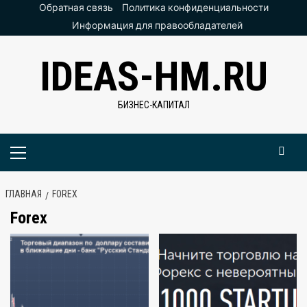
Перейти
Обратная связь
Политика конфиденциальности
к
Информация для правообладателей
содержимому
IDEAS-HM.RU
БИЗНЕС-КАПИТАЛ
Основное
меню
ГЛАВНАЯ
FOREX
Forex