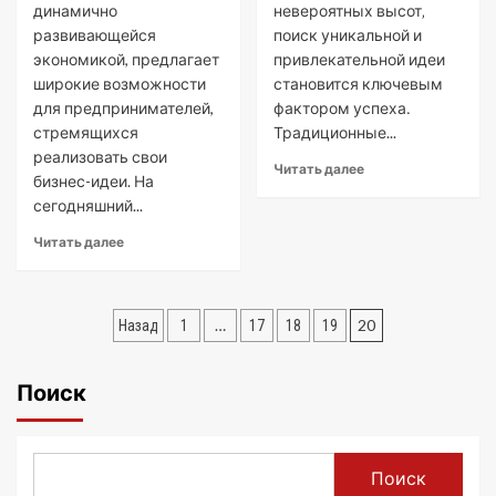
динамично
невероятных высот‚
развивающейся
поиск уникальной и
экономикой, предлагает
привлекательной идеи
широкие возможности
становится ключевым
для предпринимателей,
фактором успеха․
стремящихся
Традиционные...
реализовать свои
Читать далее
бизнес-идеи. На
сегодняшний...
Читать далее
Пагинация
…
20
Назад
1
17
18
19
записей
Поиск
Поиск