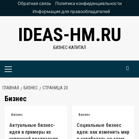
Перейти
Обратная связь
Политика конфиденциальности
к
Информация для правообладателей
содержимому
IDEAS-HM.RU
БИЗНЕС-КАПИТАЛ
Основное
меню
ГЛАВНАЯ
БИЗНЕС
СТРАНИЦА 20
Бизнес
Бизнес
Бизнес
Актуальные бизнес-
Социальные бизнес
идеи и примеры их
идеи: как изменить мир
успешной реализации
и заработать на этом