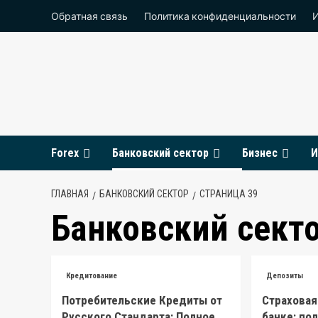
Перейти
Обратная связь
Политика конфиденциальности
к
содержимому
Forex
Банковский сектор
Бизнес
И
ГЛАВНАЯ
БАНКОВСКИЙ СЕКТОР
СТРАНИЦА 39
Банковский сект
Кредитование
Депозиты
Потребительские Кредиты от
Страховая
Русского Стандарта: Полное
банке: по