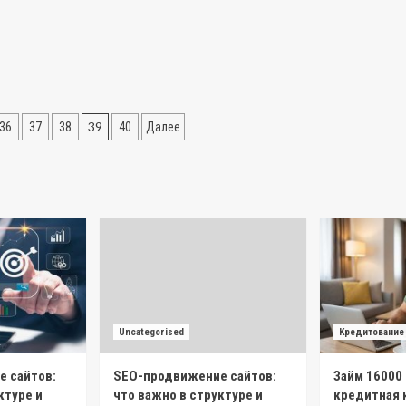
ия
39
36
37
38
40
Далее
Uncategorised
Кредитование
 сайтов:
SEO-продвижение сайтов:
Займ 16000
ктуре и
что важно в структуре и
кредитная к