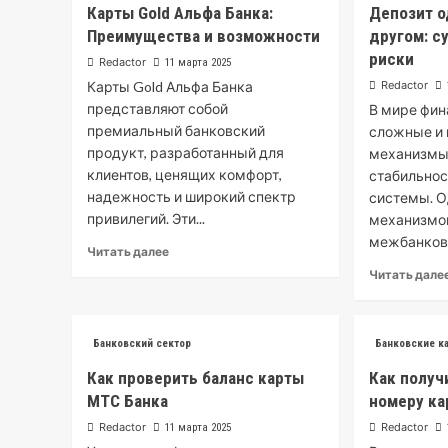
Карты Gold Альфа Банка:
Депозит о
Преимущества и возможности
другом: с
риски
Redactor
11 марта 2025
Карты Gold Альфа Банка
Redactor
представляют собой
В мире фин
премиальный банковский
сложные и
продукт, разработанный для
механизмы
клиентов, ценящих комфорт,
стабильнос
надежность и широкий спектр
системы. О
привилегий. Эти...
механизмо
межбанковс
Читать далее
Читать дале
Банковский сектор
Банковские к
Как проверить баланс карты
Как получ
МТС Банка
номеру ка
Redactor
Redactor
11 марта 2025