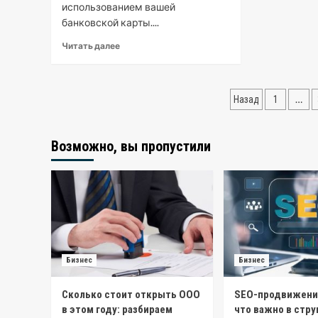
использованием вашей
банковской карты....
Читать далее
Пагинац
…
Назад
1
записей
Возможно, вы пропустили
Бизнес
Бизнес
Сколько стоит открыть ООО
SEO-продвижение
в этом году: разбираем
что важно в стру