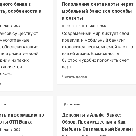
дного банка в
Пополнение счета карты через
уть, особенности и
мобильный банк: все способы
и советы
Redactor
11 марта 2025
11 марта 2025
ансов существуют
Современный мир диктует свои
 многогранные
правила‚ и мобильный банкинг
, обеспечивающие
становится неотъемлемой частью
ть и развитие всей
нашей жизни. Возможность
дним из таких
быстро и удобно пополнить счет
в является
карты...
кое...
Читать далее
е
арты
Депозиты
ить информацию по
Депозиты в Альфа-Банке:
рты ОТП Банка
Обзор, Преимущества и Как
Выбрать Оптимальный Вариант
11 марта 2025