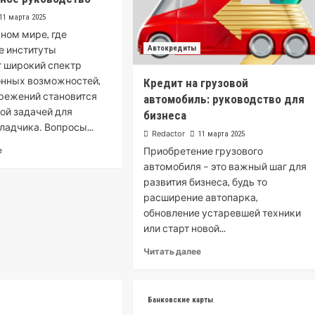
11 марта 2025
ном мире, где
е институты
Автокредиты
 широкий спектр
онных возможностей,
Кредит на грузовой
режений становится
автомобиль: руководство для
ой задачей для
бизнеса
ладчика․ Вопросы...
Redactor
11 марта 2025
е
Приобретение грузового
автомобиля – это важный шаг для
развития бизнеса, будь то
расширение автопарка,
обновление устаревшей техники
или старт новой...
Читать далее
Банковские карты