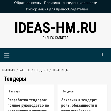
Перейти
Обратная связь
Политика конфиденциальности
к
Информация для правообладателей
содержимому
IDEAS-HM.RU
БИЗНЕС-КАПИТАЛ
Основное
меню
ГЛАВНАЯ
БИЗНЕС
ТЕНДЕРЫ
СТРАНИЦА 5
Тендеры
Тендеры
Тендеры
Разработка тендеров:
Заказчик в тендере:
полное руководство по
роль, обязанности и
подготовке и участию
взаимодействие