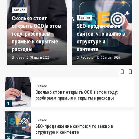
3
Бизнес
Сколько стоит
Кредитование
Бизнес
Займ 16000 рублей или кредитная карта: что
открыть ООО в этом
SEO-продвижение
выгоднее для закрытия срочных долгов
году: разбираем
сайтов: что важно в
4
прямые и скрытые
структуре и
расходы
контенте
Кредитование
ideas
Redactor
31 июля 2026
Быстрый займ на карту без справок и
30 июня 2026
поручителей
5
Бизнес
Сколько стоит открыть ООО в этом году:
разбираем прямые и скрытые расходы
1
Бизнес
SEO-продвижение сайтов: что важно в
структуре и контенте
2