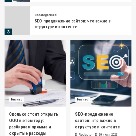
Uncategorised
SEO-продвижение сайтов: что важно в
структуре и контенте
3
Кредитование
Займ 16000 рублей или кредитная карта: что
выгоднее для закрытия срочных долгов
4
Кредитование
Быстрый займ на карту без справок и
поручителей
5
Бизнес
Бизнес
Сколько стоит открыть
SEO-продвижение
Бизнес
ООО в этом году:
сайтов: что важно в
Сколько стоит открыть ООО в этом году:
разбираем прямые и
структуре и контенте
разбираем прямые и скрытые расходы
1
скрытые расходы
Redactor
30 июня 2026