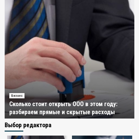
Бизнес
Сколько стоит открыть ООО в этом году:
разбираем прямые и скрытые расходы
ideas
31 июля 2026
Uncategorised
Выбор редактора
SEO-продвижение сайтов: что важно в
структуре и контенте