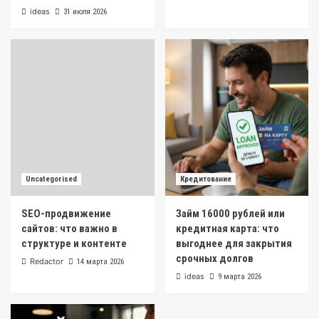
ideas
31 июля 2026
Бизнес
SEO-продвижение сайтов: что важно в
структуре и контенте
2
Uncategorised
SEO-продвижение сайтов: что важно в
структуре и контенте
3
Uncategorised
Кредитование
Кредитование
Займ 16000 рублей или кредитная карта: что
SEO-продвижение
Займ 16000 рублей или
выгоднее для закрытия срочных долгов
4
сайтов: что важно в
кредитная карта: что
структуре и контенте
выгоднее для закрытия
срочных долгов
Redactor
14 марта 2026
Кредитование
ideas
9 марта 2026
Быстрый займ на карту без справок и
поручителей
5