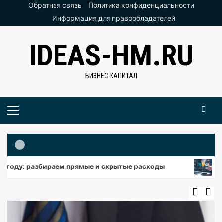
Перейти
Обратная связь
Политика конфиденциальности
к
Информация для правообладателей
содержимому
IDEAS-HM.RU
БИЗНЕС-КАПИТАЛ
Основное
меню
разбираем прямые и скрытые расходы
SEO-продви