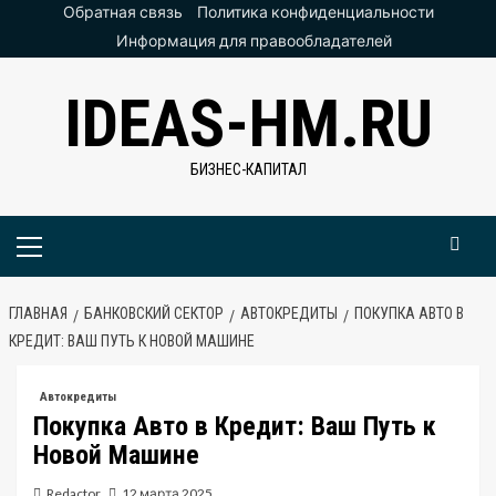
Перейти
Обратная связь
Политика конфиденциальности
к
Информация для правообладателей
содержимому
IDEAS-HM.RU
БИЗНЕС-КАПИТАЛ
Основное
меню
ГЛАВНАЯ
БАНКОВСКИЙ СЕКТОР
АВТОКРЕДИТЫ
ПОКУПКА АВТО В
КРЕДИТ: ВАШ ПУТЬ К НОВОЙ МАШИНЕ
Автокредиты
Покупка Авто в Кредит: Ваш Путь к
Новой Машине
Redactor
12 марта 2025