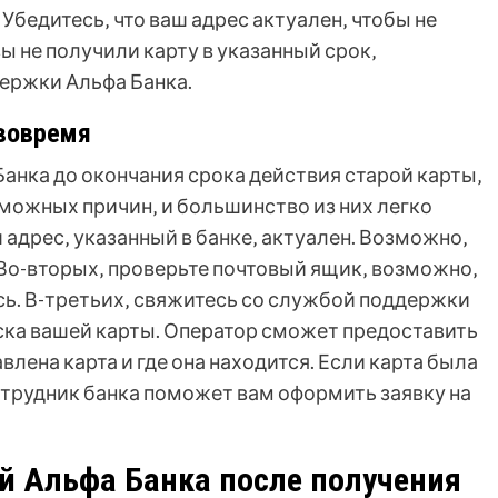
Убедитесь‚ что ваш адрес актуален‚ чтобы не
ы не получили карту в указанный срок‚
ержки Альфа Банка.
 вовремя
Банка до окончания срока действия старой карты‚
можных причин‚ и большинство из них легко
 адрес‚ указанный в банке‚ актуален. Возможно‚
 Во-вторых‚ проверьте почтовый ящик‚ возможно‚
сь. В-третьих‚ свяжитесь со службой поддержки
уска вашей карты. Оператор сможет предоставить
лена карта и где она находится. Если карта была
сотрудник банка поможет вам оформить заявку на
ой Альфа Банка после получения