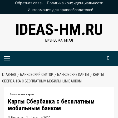
Перейти
Обратная связь
Политика конфиденциальности
к
Информация для правообладателей
содержимому
IDEAS-HM.RU
БИЗНЕС-КАПИТАЛ
Основное
меню
ГЛАВНАЯ
БАНКОВСКИЙ СЕКТОР
БАНКОВСКИЕ КАРТЫ
КАРТЫ
СБЕРБАНКА С БЕСПЛАТНЫМ МОБИЛЬНЫМ БАНКОМ
Банковские карты
Карты Сбербанка с бесплатным
мобильным банком
Redactor
11 марта 2025