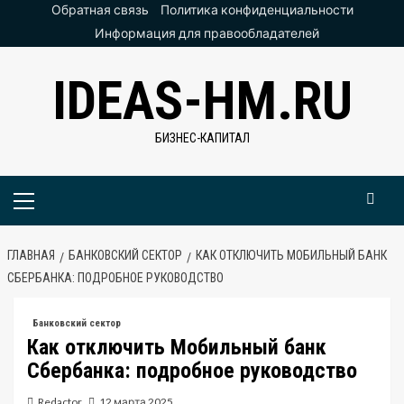
Перейти
Обратная связь
Политика конфиденциальности
к
Информация для правообладателей
содержимому
IDEAS-HM.RU
БИЗНЕС-КАПИТАЛ
Основное
меню
ГЛАВНАЯ
БАНКОВСКИЙ СЕКТОР
КАК ОТКЛЮЧИТЬ МОБИЛЬНЫЙ БАНК
СБЕРБАНКА: ПОДРОБНОЕ РУКОВОДСТВО
Банковский сектор
Как отключить Мобильный банк
Сбербанка: подробное руководство
Redactor
12 марта 2025