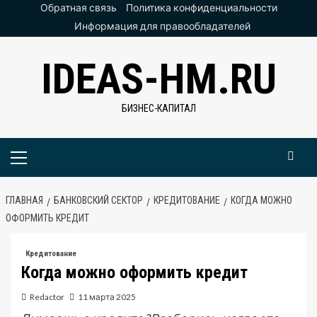
Перейти
Обратная связь
Политика конфиденциальности
к
Информация для правообладателей
содержимому
IDEAS-HM.RU
БИЗНЕС-КАПИТАЛ
Основное
меню
ГЛАВНАЯ
БАНКОВСКИЙ СЕКТОР
КРЕДИТОВАНИЕ
КОГДА МОЖНО
ОФОРМИТЬ КРЕДИТ
Кредитование
Когда можно оформить кредит
Redactor
11 марта 2025