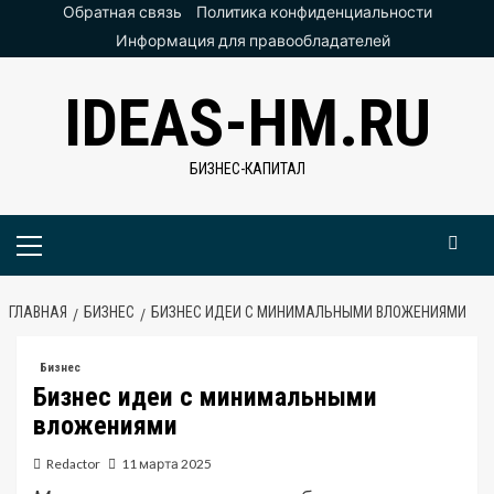
Перейти
Обратная связь
Политика конфиденциальности
к
Информация для правообладателей
содержимому
IDEAS-HM.RU
БИЗНЕС-КАПИТАЛ
Основное
меню
ГЛАВНАЯ
БИЗНЕС
БИЗНЕС ИДЕИ С МИНИМАЛЬНЫМИ ВЛОЖЕНИЯМИ
Бизнес
Бизнес идеи с минимальными
вложениями
Redactor
11 марта 2025