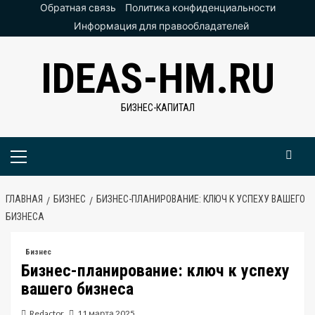
Перейти
Обратная связь
Политика конфиденциальности
к
Информация для правообладателей
содержимому
IDEAS-HM.RU
БИЗНЕС-КАПИТАЛ
Основное
меню
ГЛАВНАЯ
БИЗНЕС
БИЗНЕС-ПЛАНИРОВАНИЕ: КЛЮЧ К УСПЕХУ ВАШЕГО
БИЗНЕСА
Бизнес
Бизнес-планирование: ключ к успеху
вашего бизнеса
Redactor
11 марта 2025