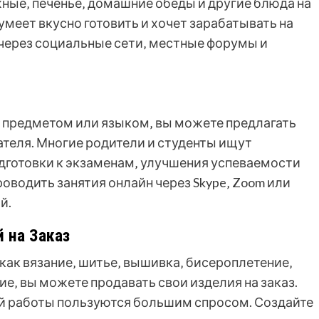
ные‚ печенье‚ домашние обеды и другие блюда на
 умеет вкусно готовить и хочет зарабатывать на
 через социальные сети‚ местные форумы и
 предметом или языком‚ вы можете предлагать
ателя. Многие родители и студенты ищут
дготовки к экзаменам‚ улучшения успеваемости
роводить занятия онлайн через Skype‚ Zoom или
й.
 на Заказ
как вязание‚ шитье‚ вышивка‚ бисероплетение‚
‚ вы можете продавать свои изделия на заказ.
й работы пользуются большим спросом. Создайте