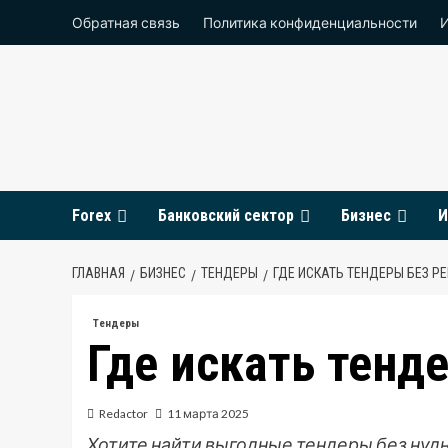
Перейти
Обратная связь
Политика конфиденциальности
к
содержимому
Forex
Банковский сектор
Бизнес
И
ГЛАВНАЯ
БИЗНЕС
ТЕНДЕРЫ
ГДЕ ИСКАТЬ ТЕНДЕРЫ БЕЗ Р
Тендеры
Где искать тенд
Redactor
11 марта 2025
Хотите найти выгодные тендеры без нуд