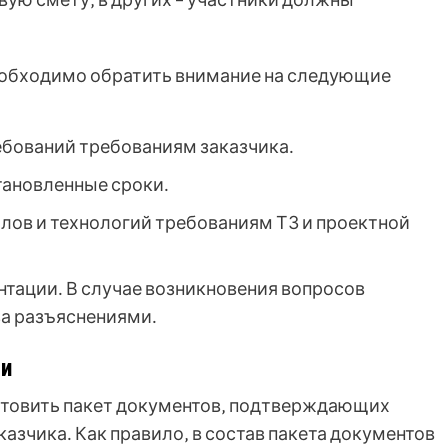
еобходимо обратить внимание на следующие
бований требованиям заказчика․
тановленные сроки․
лов и технологий требованиям ТЗ и проектной
нтации․ В случае возникновения вопросов
за разъяснениями․
ии
отовить пакет документов‚ подтверждающих
азчика․ Как правило‚ в состав пакета документов