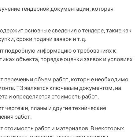
зучение тендерной документации‚ которая
одержит основные сведения о тендере‚ такие как
пки‚ сроки подачи заявок и т․д․
т подробную информацию о требованиях к
иках объекта‚ порядке оценки заявок и условиях
 перечень и объем работ‚ которые необходимо
монта․ ТЗ является ключевым документом‚ на
ета и определяется стоимость работ․
 чертежи‚ планы и другие технические
ения работ․
 стоимость работ и материалов․ В некоторых
вую смету‚ в других – участники должны