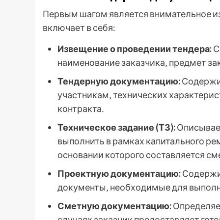
Первым шагом является внимательное и
включает в себя:
Извещение о проведении тендера:
С
наименование заказчика‚ предмет заку
Тендерную документацию:
Содержи
участникам‚ технических характерист
контракта․
Техническое задание (ТЗ):
Описывает
выполнить в рамках капитального ре
основании которого составляется см
Проектную документацию:
Содержит
документы‚ необходимые для выполн
Сметную документацию:
Определяет
случаях заказчик предоставляет гото