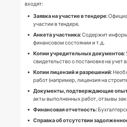
входят:
Заявка на участие в тендере:
Официа
участии в тендере․
Анкета участника:
Содержит информа
финансовом состоянии и т․д․
Копии учредительных документов:
свидетельство о постановке на учет в
Копии лицензий и разрешений:
Необх
работ (например‚ лицензия на строит
Документы‚ подтверждающие опыт
акты выполненных работ‚ отзывы зак
Финансовая отчетность:
Бухгалтерск
Справка об отсутствии задолженнос