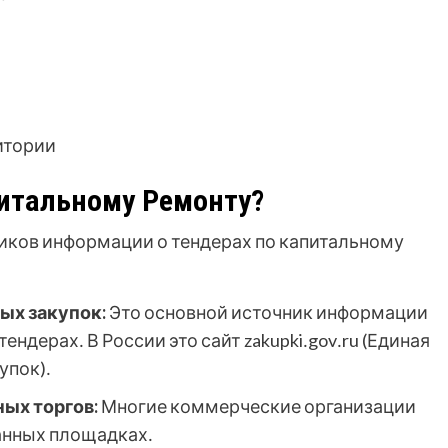
итории
питальному Ремонту?
иков информации о тендерах по капитальному
ых закупок:
Это основной источник информации
ндерах․ В России это сайт zakupki․gov․ru (Единая
упок)․
ых торгов:
Многие коммерческие организации
анных площадках․