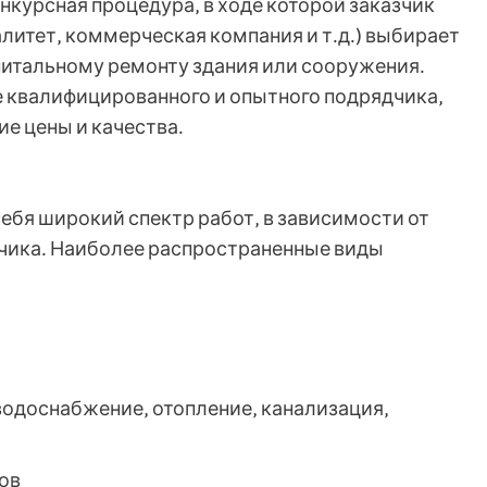
онкурсная процедура‚ в ходе которой заказчик
литет‚ коммерческая компания и т․д․) выбирает
питальному ремонту здания или сооружения․
 квалифицированного и опытного подрядчика‚
е цены и качества․
ебя широкий спектр работ‚ в зависимости от
зчика․ Наиболее распространенные виды
одоснабжение‚ отопление‚ канализация‚
ов