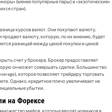
норы» (менее популярные пары) и «экзотические»
ихся стран)․
азнице курсов валют․ Они покупают валюту,
и продают валюту, которую, по их мнению, будет
ется разницей между ценой покупки и ценой
крыть счет у брокера․ Брокер предоставляет
торую он может совершать сделки․ Большинство
everage), которое позволяет трейдеру торговать
чете․ Однако, кредитное плечо увеличивает не
тенциальные убытки․
ли на Форексе
 множество мифов, которые вводят новичков в