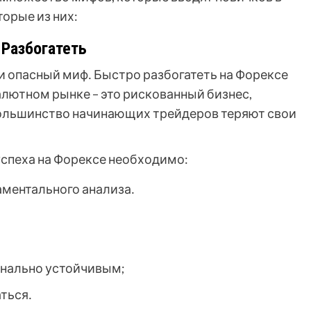
орые из них:
Разбогатеть
и опасный миф․ Быстро разбогатеть на Форексе
алютном рынке – это рискованный бизнес,
Большинство начинающих трейдеров теряют свои
успеха на Форексе необходимо:
аментального анализа․
нально устойчивым;
ться․