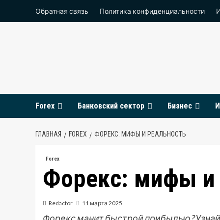
Перейти
Обратная связь
Политика конфиденциальности
к
содержимому
Forex
Банковский сектор
Бизнес
И
ГЛАВНАЯ
FOREX
ФОРЕКС: МИФЫ И РЕАЛЬНОСТЬ
Forex
Форекс: мифы и
Redactor
11 марта 2025
Форекс манит быстрой прибылью? Узнайт