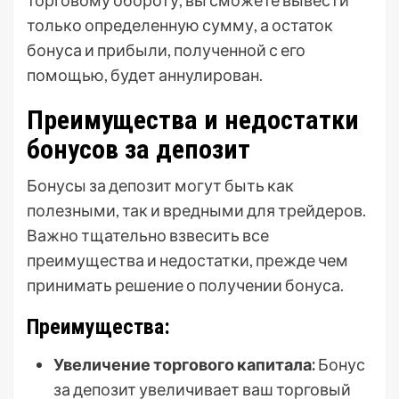
торговому обороту, вы сможете вывести
только определенную сумму, а остаток
бонуса и прибыли, полученной с его
помощью, будет аннулирован.
Преимущества и недостатки
бонусов за депозит
Бонусы за депозит могут быть как
полезными, так и вредными для трейдеров.
Важно тщательно взвесить все
преимущества и недостатки, прежде чем
принимать решение о получении бонуса.
Преимущества:
Увеличение торгового капитала:
Бонус
за депозит увеличивает ваш торговый