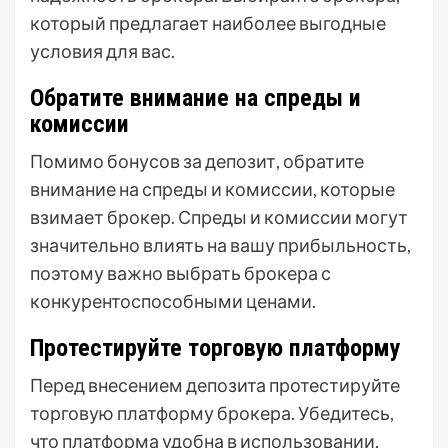
который предлагает наиболее выгодные
условия для вас.
Обратите внимание на спреды и
комиссии
Помимо бонусов за депозит, обратите
внимание на спреды и комиссии, которые
взимает брокер. Спреды и комиссии могут
значительно влиять на вашу прибыльность,
поэтому важно выбрать брокера с
конкурентоспособными ценами.
Протестируйте торговую платформу
Перед внесением депозита протестируйте
торговую платформу брокера. Убедитесь,
что платформа удобна в использовании,