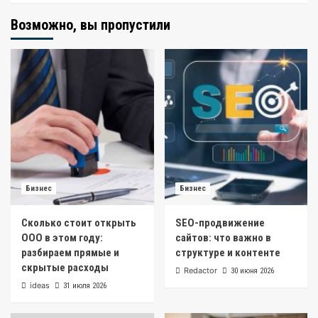
Возможно, вы пропустили
Бизнес
Бизнес
Сколько стоит открыть
SEO-продвижение
ООО в этом году:
сайтов: что важно в
разбираем прямые и
структуре и контенте
скрытые расходы
Redactor
30 июня 2026
ideas
31 июля 2026