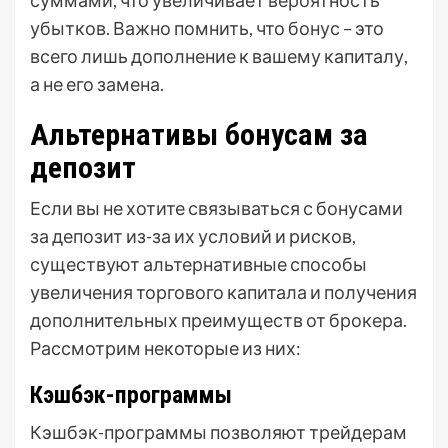
суммами, что увеличивает вероятность
убытков. Важно помнить, что бонус – это
всего лишь дополнение к вашему капиталу,
а не его замена.
Альтернативы бонусам за
депозит
Если вы не хотите связываться с бонусами
за депозит из-за их условий и рисков,
существуют альтернативные способы
увеличения торгового капитала и получения
дополнительных преимуществ от брокера.
Рассмотрим некоторые из них:
Кэшбэк-программы
Кэшбэк-программы позволяют трейдерам