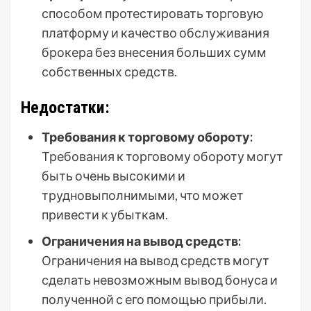
способом протестировать торговую
платформу и качество обслуживания
брокера без внесения больших сумм
собственных средств.
Недостатки:
Требования к торговому обороту:
Требования к торговому обороту могут
быть очень высокими и
трудновыполнимыми, что может
привести к убыткам.
Ограничения на вывод средств:
Ограничения на вывод средств могут
сделать невозможным вывод бонуса и
полученной с его помощью прибыли.