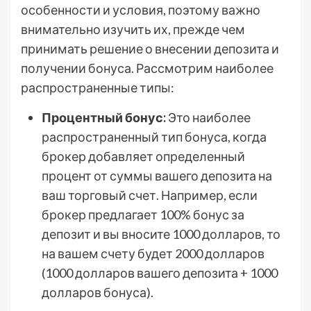
особенности и условия, поэтому важно
внимательно изучить их, прежде чем
принимать решение о внесении депозита и
получении бонуса. Рассмотрим наиболее
распространенные типы:
Процентный бонус:
Это наиболее
распространенный тип бонуса, когда
брокер добавляет определенный
процент от суммы вашего депозита на
ваш торговый счет. Например, если
брокер предлагает 100% бонус за
депозит и вы вносите 1000 долларов, то
на вашем счету будет 2000 долларов
(1000 долларов вашего депозита + 1000
долларов бонуса).