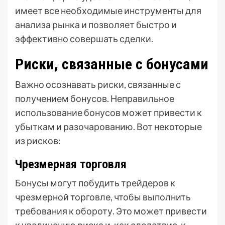
имеет все необходимые инструменты для
анализа рынка и позволяет быстро и
эффективно совершать сделки.
Риски, связанные с бонусами
Важно осознавать риски, связанные с
получением бонусов. Неправильное
использование бонусов может привести к
убыткам и разочарованию. Вот некоторые
из рисков:
Чрезмерная торговля
Бонусы могут побудить трейдеров к
чрезмерной торговле, чтобы выполнить
требования к обороту. Это может привести