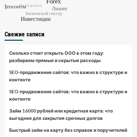
Свежие записи
Сколько стоит открыть ООО в этом году:
разбираем прямые и скрытые расходы
SEO-продвижение сайтов: что важно в структуре и
контенте
SEO-продвижение сайтов: что важно в структуре и
контенте
Займ 16000 рублей или кредитная карта: что
выгоднее для закрытия срочных долгов
Быстрый займ на карту без справок и поручителей