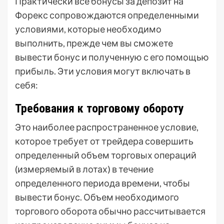
Практически все бонусы за депозит на
Форекс сопровождаются определенными
условиями, которые необходимо
выполнить, прежде чем вы сможете
вывести бонус и полученную с его помощью
прибыль. Эти условия могут включать в
себя:
Требования к торговому обороту
Это наиболее распространенное условие,
которое требует от трейдера совершить
определенный объем торговых операций
(измеряемый в лотах) в течение
определенного периода времени, чтобы
вывести бонус. Объем необходимого
торгового оборота обычно рассчитывается