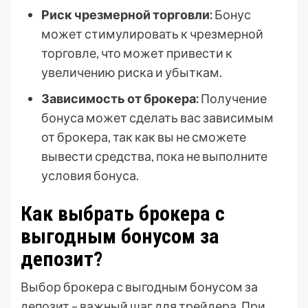
Риск чрезмерной торговли:
Бонус
может стимулировать к чрезмерной
торговле, что может привести к
увеличению риска и убыткам.
Зависимость от брокера:
Получение
бонуса может сделать вас зависимым
от брокера, так как вы не сможете
вывести средства, пока не выполните
условия бонуса.
Как выбрать брокера с
выгодным бонусом за
депозит?
Выбор брокера с выгодным бонусом за
депозит – важный шаг для трейдера. При