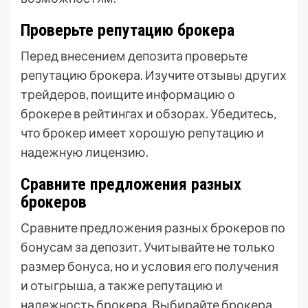
Проверьте репутацию брокера
Перед внесением депозита проверьте
репутацию брокера. Изучите отзывы других
трейдеров, поищите информацию о
брокере в рейтингах и обзорах. Убедитесь,
что брокер имеет хорошую репутацию и
надежную лицензию.
Сравните предложения разных
брокеров
Сравните предложения разных брокеров по
бонусам за депозит. Учитывайте не только
размер бонуса, но и условия его получения
и отыгрыша, а также репутацию и
надежность брокера. Выбирайте брокера,