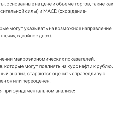
, основанные на цене и объеме торгов, такие как
носительной силы) и MACD (схождение-
рые могут указывать на возможное направление
плечи», «двойное дно»)․
учении макроэкономических показателей,
, которые могут повлиять на курс нефти к рублю․
ый анализ, стараются оценить справедливую
ен он или переоценен․
я при фундаментальном анализе: