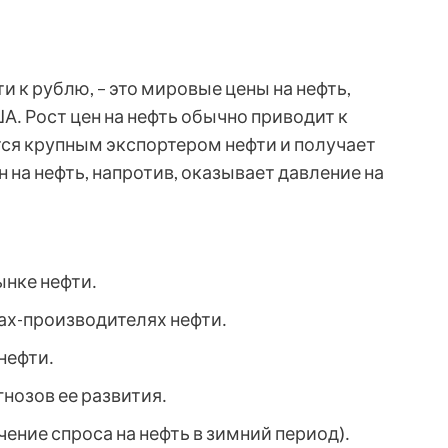
 к рублю, – это мировые цены на нефть,
А․ Рост цен на нефть обычно приводит к
тся крупным экспортером нефти и получает
на нефть, напротив, оказывает давление на
нке нефти․
ах-производителях нефти․
нефти․
нозов ее развития․
ение спроса на нефть в зимний период)․