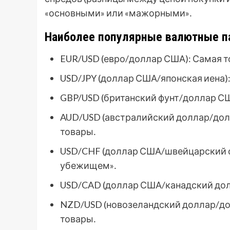
«основными» или «мажорными»․
Наиболее популярные валютные п
EUR/USD (евро/доллар США): Самая т
USD/JPY (доллар США/японская иена):
GBP/USD (британский фунт/доллар США
AUD/USD (австралийский доллар/долл
товары․
USD/CHF (доллар США/швейцарский ф
убежищем»․
USD/CAD (доллар США/канадский долла
NZD/USD (новозеландский доллар/дол
товары․