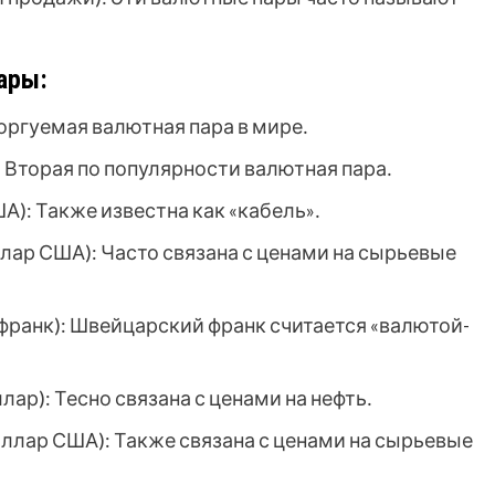
ары:
оргуемая валютная пара в мире․
 Вторая по популярности валютная пара․
): Также известна как «кабель»․
ар США): Часто связана с ценами на сырьевые
ранк): Швейцарский франк считается «валютой-
р): Тесно связана с ценами на нефть․
лар США): Также связана с ценами на сырьевые