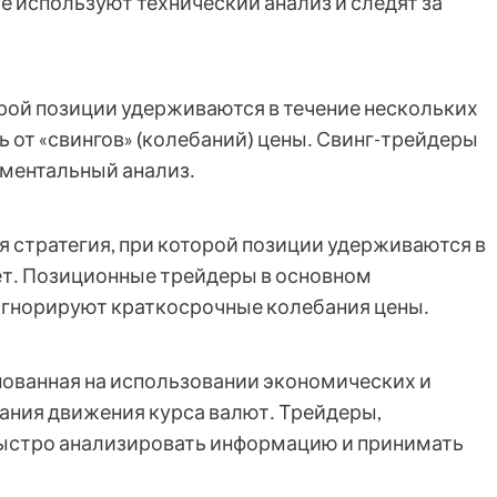
е используют технический анализ и следят за
торой позиции удерживаются в течение нескольких
ь от «свингов» (колебаний) цены․ Свинг-трейдеры
аментальный анализ․
я стратегия, при которой позиции удерживаются в
ет․ Позиционные трейдеры в основном
игнорируют краткосрочные колебания цены․
основанная на использовании экономических и
ания движения курса валют․ Трейдеры,
ыстро анализировать информацию и принимать