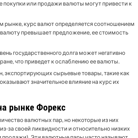
 покупки или продажи валюты могут привести к
ом рынке, курс валют определяется соотношением
а валюту превышает предложение, ее стоимость
ень государственного долга может негативно
тране, что приведет к ослаблению ее валюты․
н, экспортирующих сырьевые товары, такие как
ы оказывают значительное влияние на курс их
на рынке Форекс
ичество валютных пар, но некоторые из них
з-за своей ликвидности и относительно низких
и продажи)․ Эти валютные пары часто называют