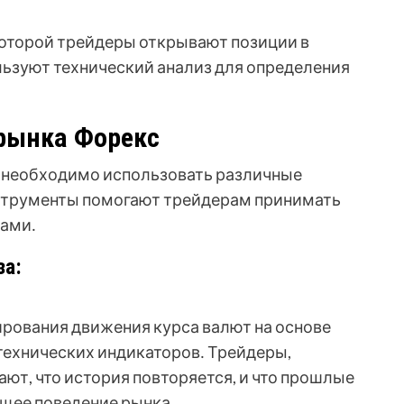
и которой трейдеры открывают позиции в
льзуют технический анализ для определения
рынка Форекс
с необходимо использовать различные
нструменты помогают трейдерам принимать
ками․
за:
ирования движения курса валют на основе
технических индикаторов․ Трейдеры,
ют, что история повторяется, и что прошлые
щее поведение рынка․