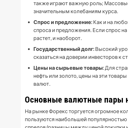
также играют важную роль; Массовые
значительным колебаниям курса․
Спрос и предложение:
Как и на люб
спроса и предложения․ Если спрос н
растет, и наоборот․
Государственный долг:
Высокий уров
сказаться на доверии инвесторов к с
Цены на сырьевые товары:
Для стра
нефть или золото, цены на эти товар
валют․
Основные валютные пары 
На рынке Форекс торгуется огромное кол
пользуются наибольшей популярностью и
спредов (разницы между ценой покупки 