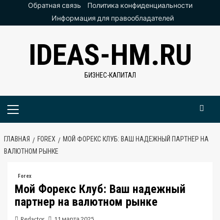
Перейти
Обратная связь
Политика конфиденциальности
к
Информация для правообладателей
содержимому
IDEAS-HM.RU
БИЗНЕС-КАПИТАЛ
Основное
меню
ГЛАВНАЯ
FOREX
МОЙ ФОРЕКС КЛУБ: ВАШ НАДЕЖНЫЙ ПАРТНЕР НА
ВАЛЮТНОМ РЫНКЕ
Forex
Мой Форекс Клуб: Ваш надежный
партнер на валютном рынке
Redactor
11 марта 2025