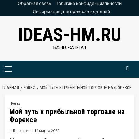
Перейти
Обратная связь
Политика конфиденциальности
к
Информация для правообладателей
содержимому
IDEAS-HM.RU
БИЗНЕС-КАПИТАЛ
Основное
меню
ГЛАВНАЯ
FOREX
МОЙ ПУТЬ К ПРИБЫЛЬНОЙ ТОРГОВЛЕ НА ФОРЕКСЕ
Forex
Мой путь к прибыльной торговле на
Форексе
Redactor
11 марта 2025