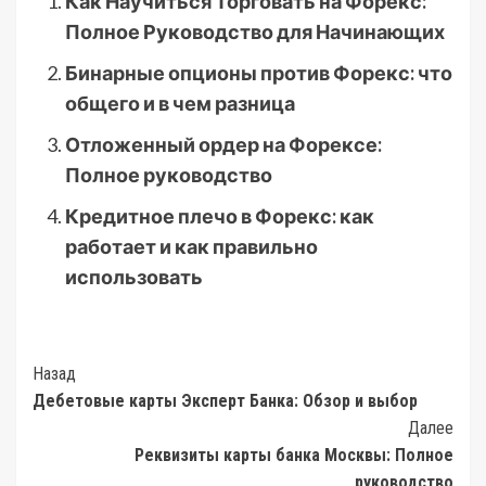
Как Научиться Торговать на Форекс:
Полное Руководство для Начинающих
Бинарные опционы против Форекс: что
общего и в чем разница
Отложенный ордер на Форексе:
Полное руководство
Кредитное плечо в Форекс: как
работает и как правильно
использовать
Post
Назад
Дебетовые карты Эксперт Банка: Обзор и выбор
Navigation
Далее
Реквизиты карты банка Москвы: Полное
руководство