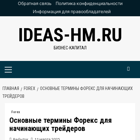
Перейти
Обратная связь
Политика конфиденциальности
к
Информация для правообладателей
содержимому
IDEAS-HM.RU
БИЗНЕС-КАПИТАЛ
Основное
меню
ГЛАВНАЯ
FOREX
ОСНОВНЫЕ ТЕРМИНЫ ФОРЕКС ДЛЯ НАЧИНАЮЩИХ
ТРЕЙДЕРОВ
Forex
Основные термины Форекс для
начинающих трейдеров
Redactor
11 марта 2025