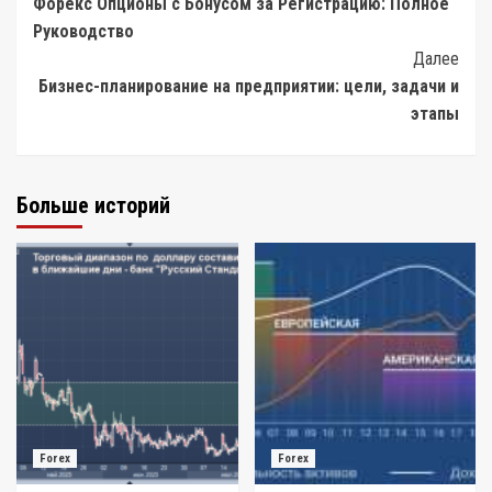
Форекс Опционы с Бонусом за Регистрацию: Полное
Navigation
Руководство
Далее
Бизнес-планирование на предприятии: цели, задачи и
этапы
Больше историй
Forex
Forex