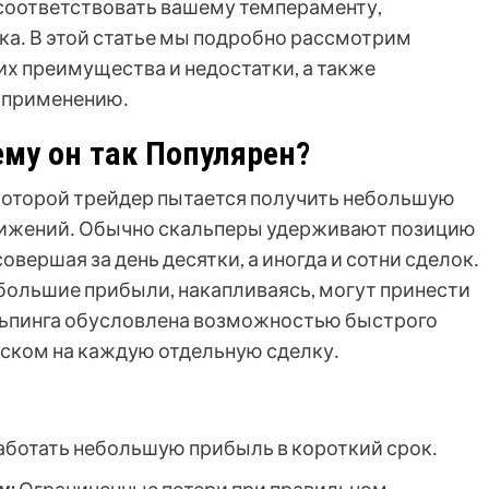
соответствовать вашему темпераменту,
а․ В этой статье мы подробно рассмотрим
их преимущества и недостатки, а также
х применению․
ему он так Популярен?
и которой трейдер пытается получить небольшую
вижений․ Обычно скальперы удерживают позицию
овершая за день десятки, а иногда и сотни сделок․
ебольшие прибыли, накапливаясь, могут принести
льпинга обусловлена возможностью быстрого
ском на каждую отдельную сделку․
ботать небольшую прибыль в короткий срок․
у:
Ограниченные потери при правильном