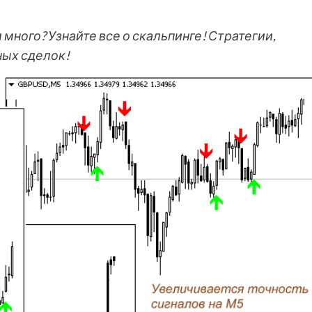
много? Узнайте все о скальпинге! Стратегии,
ных сделок!