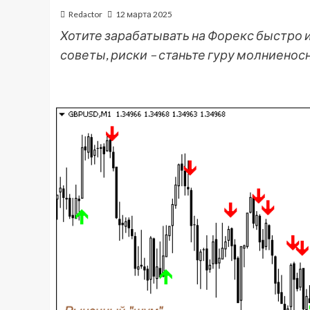
Redactor
12 марта 2025
Хотите зарабатывать на Форекс быстро и 
советы, риски – станьте гуру молниенос