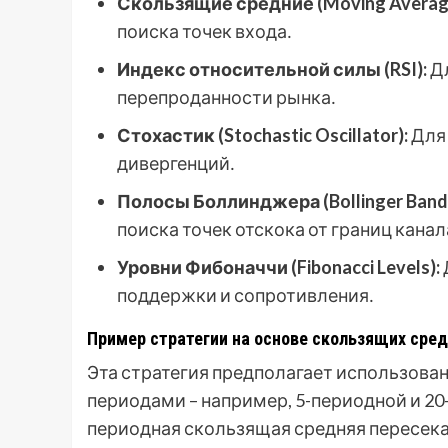
Скользящие средние (Moving Averag
поиска точек входа․
Индекс относительной силы (RSI):
Дл
перепроданности рынка․
Стохастик (Stochastic Oscillator):
Для 
дивергенций․
Полосы Боллинджера (Bollinger Band
поиска точек отскока от границ канал
Уровни Фибоначчи (Fibonacci Levels):
поддержки и сопротивления․
Пример стратегии на основе скользящих сред
Эта стратегия предполагает использова
периодами – например, 5-периодной и 20-
периодная скользящая средняя пересека