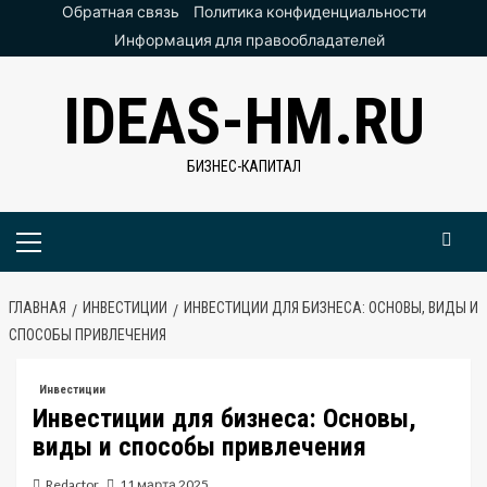
Перейти
Обратная связь
Политика конфиденциальности
к
Информация для правообладателей
содержимому
IDEAS-HM.RU
БИЗНЕС-КАПИТАЛ
Основное
меню
ГЛАВНАЯ
ИНВЕСТИЦИИ
ИНВЕСТИЦИИ ДЛЯ БИЗНЕСА: ОСНОВЫ, ВИДЫ И
СПОСОБЫ ПРИВЛЕЧЕНИЯ
Инвестиции
Инвестиции для бизнеса: Основы,
виды и способы привлечения
Redactor
11 марта 2025