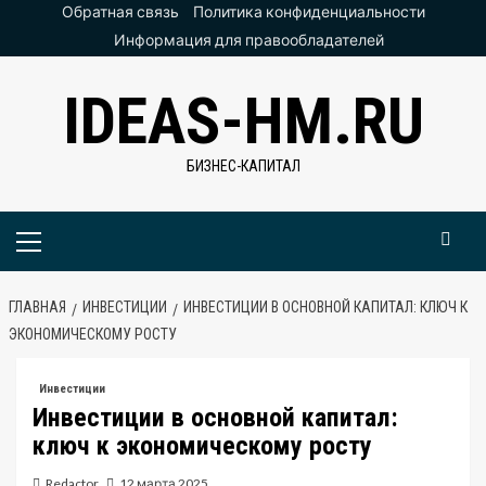
Перейти
Обратная связь
Политика конфиденциальности
к
Информация для правообладателей
содержимому
IDEAS-HM.RU
БИЗНЕС-КАПИТАЛ
Основное
меню
ГЛАВНАЯ
ИНВЕСТИЦИИ
ИНВЕСТИЦИИ В ОСНОВНОЙ КАПИТАЛ: КЛЮЧ К
ЭКОНОМИЧЕСКОМУ РОСТУ
Инвестиции
Инвестиции в основной капитал:
ключ к экономическому росту
Redactor
12 марта 2025