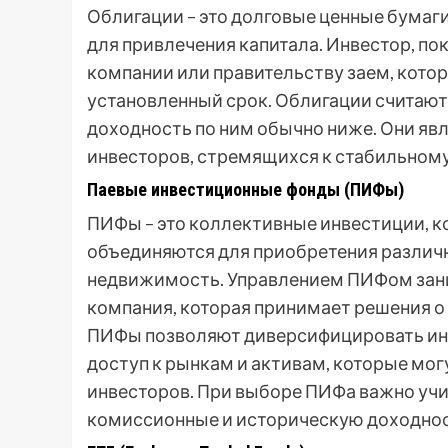
Облигации – это долговые ценные бума
для привлечения капитала. Инвестор, п
компании или правительству заем, кото
установленный срок. Облигации считаютс
доходность по ним обычно ниже. Они я
инвесторов, стремящихся к стабильному
Паевые инвестиционные фонды (ПИФы)
ПИФы – это коллективные инвестиции, к
объединяются для приобретения различны
недвижимость. Управлением ПИФом зан
компания, которая принимает решения о 
ПИФы позволяют диверсифицировать инв
доступ к рынкам и активам, которые мо
инвесторов. При выборе ПИФа важно учи
комиссионные и историческую доходнос