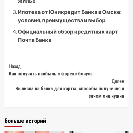
жилье
Ипотека от Юникредит Банка в Омске:
условия, преимущества и выбор
Официальный обзор кредитных карт
Почта Банка
Post
Назад
Как получить прибыль с форекс бонуса
Navigation
Далее
Выписка из банка для карты: способы получения и
зачем она нужна
Больше историй