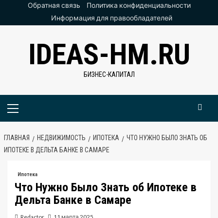
Перейти
Обратная связь
Политика конфиденциальности
к
Информация для правообладателей
содержимому
IDEAS-HM.RU
БИЗНЕС-КАПИТАЛ
Основное
меню
ГЛАВНАЯ
НЕДВИЖИМОСТЬ
ИПОТЕКА
ЧТО НУЖНО БЫЛО ЗНАТЬ ОБ
ИПОТЕКЕ В ДЕЛЬТА БАНКЕ В САМАРЕ
Ипотека
Что Нужно Было Знать об Ипотеке в
Дельта Банке в Самаре
Redactor
11 марта 2025