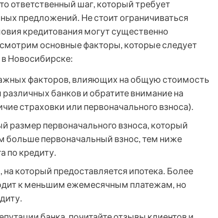
то ответственный шаг, который требует
чных предложений․ Не стоит ограничиваться
ловия кредитования могут существенно
ассмотрим основные факторы, которые следует
 в Новосибирске:
ажных факторов, влияющих на общую стоимость
 различных банков и обратите внимание на
ичие страховки или первоначального взноса)․
 размер первоначального взноса, который
ем больше первоначальный взнос, тем ниже
а по кредиту․
 на который предоставляется ипотека․ Более
одит к меньшим ежемесячным платежам, но
диту․
епутации банка, почитайте отзывы клиентов и