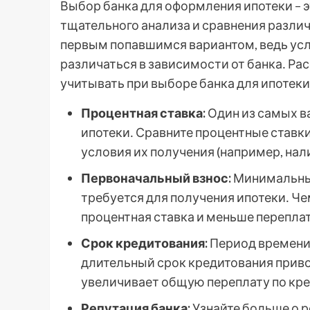
Выбор банка для оформления ипотеки – э
тщательного анализа и сравнения разли
первым попавшимся вариантом, ведь ус
различаться в зависимости от банка․ Р
учитывать при выборе банка для ипотеки
Процентная ставка:
Один из самых в
ипотеки․ Сравните процентные ставки
условия их получения (например, нал
Первоначальный взнос:
Минимальный
требуется для получения ипотеки․ Ч
процентная ставка и меньше переплат
Срок кредитования:
Период времени,
длительный срок кредитования прив
увеличивает общую переплату по кре
Репутация банка:
Узнайте больше о р