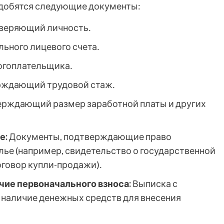
адобятся следующие документы:
оверяющий личность․
ьного лицевого счета․
огоплательщика․
рждающий трудовой стаж․
ерждающий размер заработной платы и других
․
е:
Документы, подтверждающие право
ье (например, свидетельство о государственной
оговор купли-продажи)․
ие первоначального взноса:
Выписка с
 наличие денежных средств для внесения