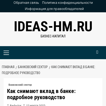
Перейти
Обратная связь
Политика конфиденциальности
к
Информация для правообладателей
содержимому
IDEAS-HM.RU
БИЗНЕС-КАПИТАЛ
Основное
меню
ГЛАВНАЯ
БАНКОВСКИЙ СЕКТОР
КАК СНИМАЮТ ВКЛАД В БАНКЕ:
ПОДРОБНОЕ РУКОВОДСТВО
Банковский сектор
Как снимают вклад в банке:
подробное руководство
Redactor
12 марта 2025