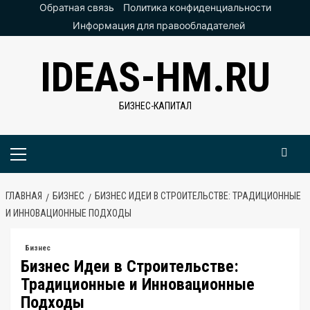
Перейти
Обратная связь
Политика конфиденциальности
к
Информация для правообладателей
содержимому
IDEAS-HM.RU
БИЗНЕС-КАПИТАЛ
Основное
меню
ГЛАВНАЯ
БИЗНЕС
БИЗНЕС ИДЕИ В СТРОИТЕЛЬСТВЕ: ТРАДИЦИОННЫЕ
И ИННОВАЦИОННЫЕ ПОДХОДЫ
Бизнес
Бизнес Идеи в Строительстве:
Традиционные и Инновационные
Подходы