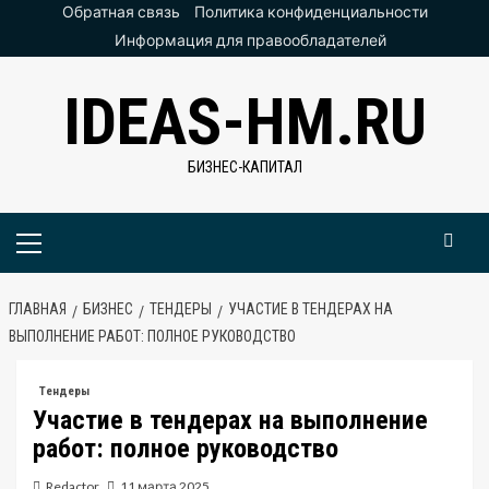
Перейти
Обратная связь
Политика конфиденциальности
к
Информация для правообладателей
содержимому
IDEAS-HM.RU
БИЗНЕС-КАПИТАЛ
Основное
меню
ГЛАВНАЯ
БИЗНЕС
ТЕНДЕРЫ
УЧАСТИЕ В ТЕНДЕРАХ НА
ВЫПОЛНЕНИЕ РАБОТ: ПОЛНОЕ РУКОВОДСТВО
Тендеры
Участие в тендерах на выполнение
работ: полное руководство
Redactor
11 марта 2025