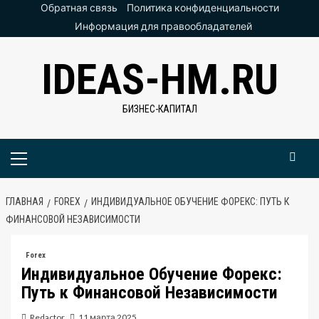
Перейти
Обратная связь
Политика конфиденциальности
к
Информация для правообладателей
содержимому
IDEAS-HM.RU
БИЗНЕС-КАПИТАЛ
Основное
меню
ГЛАВНАЯ
FOREX
ИНДИВИДУАЛЬНОЕ ОБУЧЕНИЕ ФОРЕКС: ПУТЬ К
ФИНАНСОВОЙ НЕЗАВИСИМОСТИ
Forex
Индивидуальное Обучение Форекс:
Путь к Финансовой Независимости
Redactor
11 марта 2025