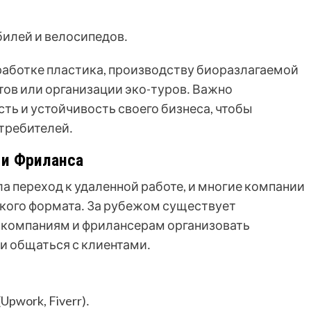
илей и велосипедов․
работке пластика, производству биоразлагаемой
тов или организации эко-туров․ Важно
ть и устойчивость своего бизнеса, чтобы
требителей․
 и Фриланса
а переход к удаленной работе, и многие компании
кого формата․ За рубежом существует
 компаниям и фрилансерам организовать
и общаться с клиентами․
pwork, Fiverr)․