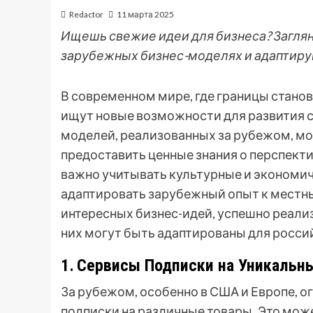
Redactor
11 марта 2025
Ищешь свежие идеи для бизнеса? Заглян
зарубежных бизнес-моделях и адаптируй
В современном мире, где границы стано
ищут новые возможности для развития с
моделей, реализованных за рубежом, м
предоставить ценные знания о перспект
важно учитывать культурные и экономи
адаптировать зарубежный опыт к местны
интересных бизнес-идей, успешно реализ
них могут быть адаптированы для росси
1․ Сервисы Подписки на Уникальн
За рубежом, особенно в США и Европе, 
подписки на различные товары․ Это може