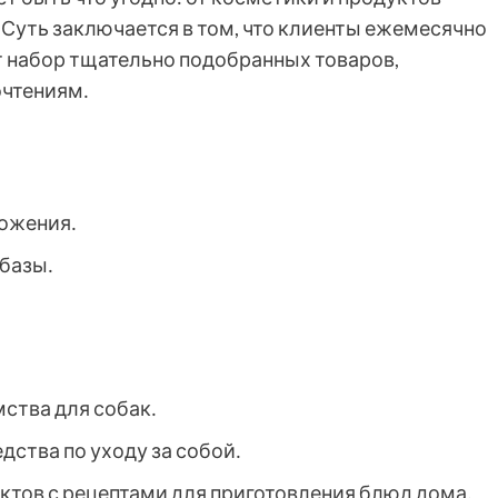
․ Суть заключается в том, что клиенты ежемесячно
т набор тщательно подобранных товаров,
очтениям․
ожения․
базы․
ства для собак․
дства по уходу за собой․
ктов с рецептами для приготовления блюд дома․