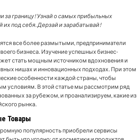
и за границу! Узнай о самых прибыльных
 их под себя. Дерзай и зарабатывай!
вятся все более размытыми, предприниматели
воего бизнеса․ Изучение успешных бизнес-
ожет стать мощным источником вдохновения и
ивных нишах и инновационных подходах․ При этом
ческие особенности каждой страны, чтобы
м условиям․ В этой статье мы рассмотрим ряд
ованных за рубежом, и проанализируем, какие из
йского рынка․
ые Товары
огромную популярность приобрели сервисы
т быть что угодно: от косметики и продуктов