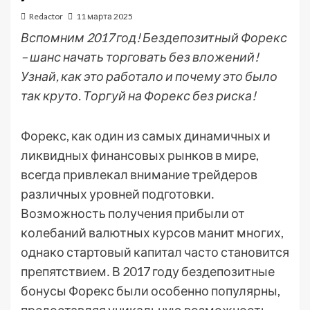
Redactor
11 марта 2025
Вспомним 2017 год! Бездепозитный Форекс
– шанс начать торговать без вложений!
Узнай, как это работало и почему это было
так круто. Торгуй на Форекс без риска!
Форекс, как один из самых динамичных и
ликвидных финансовых рынков в мире,
всегда привлекал внимание трейдеров
различных уровней подготовки․
Возможность получения прибыли от
колебаний валютных курсов манит многих,
однако стартовый капитал часто становится
препятствием․ В 2017 году бездепозитные
бонусы Форекс были особенно популярны,