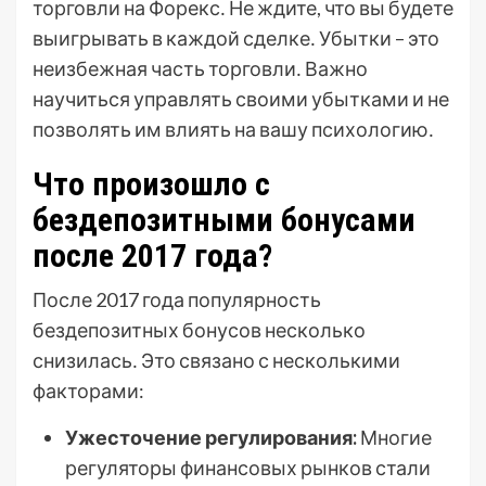
торговли на Форекс․ Не ждите, что вы будете
выигрывать в каждой сделке․ Убытки – это
неизбежная часть торговли․ Важно
научиться управлять своими убытками и не
позволять им влиять на вашу психологию․
Что произошло с
бездепозитными бонусами
после 2017 года?
После 2017 года популярность
бездепозитных бонусов несколько
снизилась․ Это связано с несколькими
факторами:
Ужесточение регулирования:
Многие
регуляторы финансовых рынков стали