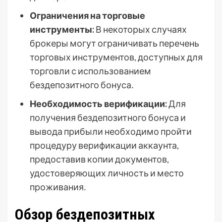
Ограничения на торговые
инструменты:
В некоторых случаях
брокеры могут ограничивать перечень
торговых инструментов, доступных для
торговли с использованием
бездепозитного бонуса․
Необходимость верификации:
Для
получения бездепозитного бонуса и
вывода прибыли необходимо пройти
процедуру верификации аккаунта,
предоставив копии документов,
удостоверяющих личность и место
проживания․
Обзор бездепозитных