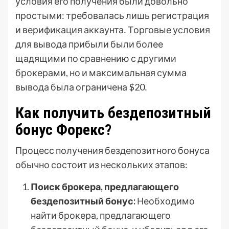
условия его получения были довольно
простыми: требовалась лишь регистрация
и верификация аккаунта․ Торговые условия
для вывода прибыли были более
щадящими по сравнению с другими
брокерами, но и максимальная сумма
вывода была ограничена $20․
Как получить бездепозитный
бонус Форекс?
Процесс получения бездепозитного бонуса
обычно состоит из нескольких этапов:
Поиск брокера, предлагающего
бездепозитный бонус:
Необходимо
найти брокера, предлагающего