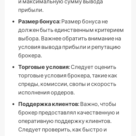
и максимальную сумму вывода
прибыли․
Размер бонуса:
Размер бонуса не
должен быть единственным критерием
выбора․ Важнее обратить внимание на
условия вывода прибыли и репутацию
брокера․
Торговые условия:
Следует оценить
торговые условия брокера, такие как
спреды, комиссии, свопы и скорость
исполнения ордеров․
Поддержка клиентов:
Важно, чтобы
брокер предоставлял качественную и
оперативную поддержку клиентов․
Следует проверить, как быстро и