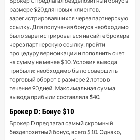
Брокер C предлагал бездепозитный бонус в
размере $20 для новых клиентов,
зарегистрировавшихся через партнерскую
ссылку․ Для получения бонуса необходимо
было зарегистрироваться на сайте брокера
через партнерскую ссылку, пройти
процедуру верификации и пополнить счет
на сумму не менее $10․ Условия вывода
прибыли: необходимо было совершить
торговый оборот в размере 2 лотов в
течение 90 дней․ Максимальная сумма
вывода прибыли составляла $40․
Брокер D: Бонус $10
Брокер D предлагал самый скромный
бездепозитный бонус, всего $10․ Однако,