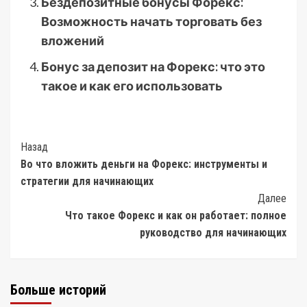
Бездепозитные бонусы Форекс:
Возможность начать торговать без
вложений
Бонус за депозит на Форекс: что это
такое и как его использовать
Post
Назад
Во что вложить деньги на Форекс: инструменты и
Navigation
стратегии для начинающих
Далее
Что такое Форекс и как он работает: полное
руководство для начинающих
Больше историй