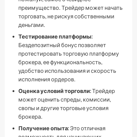
преимущество․ Трейдер может начать
торговать, не рискуя собственными
деньгами․
Тестирование платформы:
Бездепозитный бонус позволяет
протестировать торговую платформу
брокера, ее функциональность,
удобство использования и скорость
исполнения ордеров․
Оценка условий торговли:
Трейдер
может оценить спреды, комиссии,
свопы и другие торговые условия
брокера․
Получение опыта:
Это отличная
возможность для начинающих