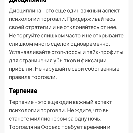
Дисциплина – это еще один важный аспект
психологии торговли․ Придерживайтесь
своей стратегии и не отклоняйтесь от нее․
Не торгуйте слишком часто и не открывайте
слишком много сделок одновременно․
Устанавливайте стоп-лоссы и тейк-профиты
для ограничения убытков и фиксации
прибыли․ Не нарушайте свои собственные
правила торговли․
Терпение
Терпение – это еще один важный аспект
психологии торговли․ Не ждите, что вы
станете миллионером за одну ночь․
Торговля на Форекс требует времени и