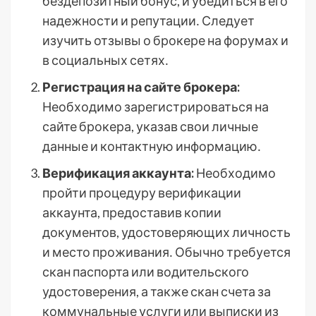
бездепозитный бонус, и убедиться в его
надежности и репутации․ Следует
изучить отзывы о брокере на форумах и
в социальных сетях․
Регистрация на сайте брокера:
Необходимо зарегистрироваться на
сайте брокера, указав свои личные
данные и контактную информацию․
Верификация аккаунта:
Необходимо
пройти процедуру верификации
аккаунта, предоставив копии
документов, удостоверяющих личность
и место проживания․ Обычно требуется
скан паспорта или водительского
удостоверения, а также скан счета за
коммунальные услуги или выписки из