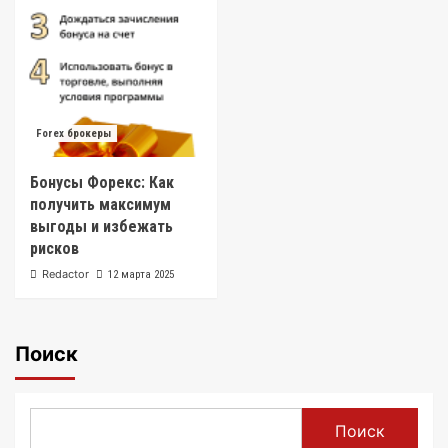
Forex брокеры
Бонусы Форекс: Как
получить максимум
выгоды и избежать
рисков
Redactor
12 марта 2025
Поиск
Поиск