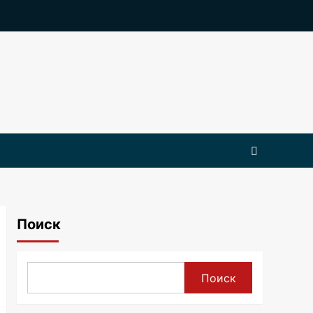
Поиск
Поиск