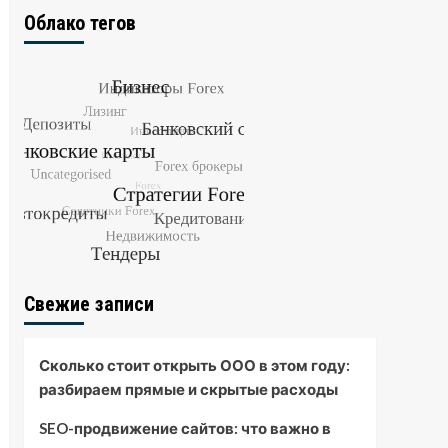
Облако тегов
Свежие записи
Сколько стоит открыть ООО в этом году:
разбираем прямые и скрытые расходы
SEO-продвижение сайтов: что важно в