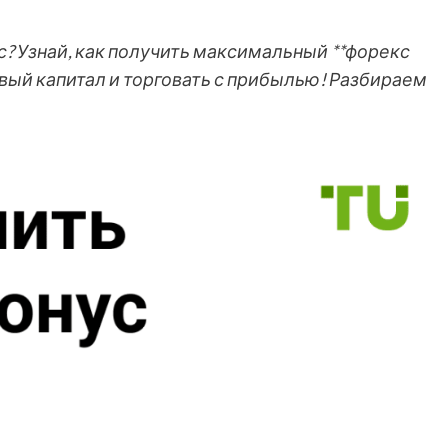
? Узнай, как получить максимальный **форекс
говый капитал и торговать с прибылью! Разбираем