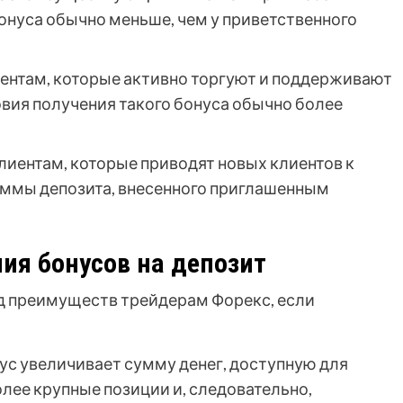
онуса обычно меньше, чем у приветственного
ентам, которые активно торгуют и поддерживают
вия получения такого бонуса обычно более
лиентам, которые приводят новых клиентов к
суммы депозита, внесенного приглашенным
ия бонусов на депозит
д преимуществ трейдерам Форекс, если
ус увеличивает сумму денег, доступную для
олее крупные позиции и, следовательно,