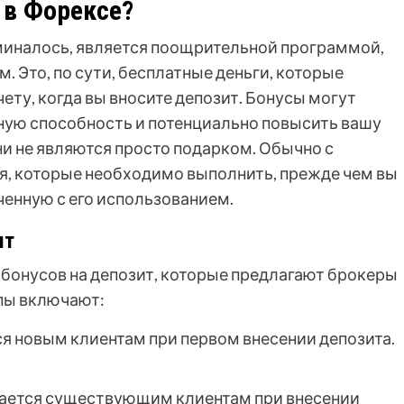
 в Форексе?
оминалось, является поощрительной программой,
 Это, по сути, бесплатные деньги, которые
ету, когда вы вносите депозит. Бонусы могут
ную способность и потенциально повысить вашу
ни не являются просто подарком. Обычно с
я, которые необходимо выполнить, прежде чем вы
ченную с его использованием.
ит
бонусов на депозит, которые предлагают брокеры
пы включают:
я новым клиентам при первом внесении депозита.
ается существующим клиентам при внесении