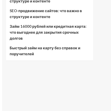
структуре и контенте
SEO-продвижение сайтов: что важно в
структуре и контенте
Займ 16000 рублей или кредитная карта:
что выгоднее для закрытия срочных
долгов
Быстрый займ на карту без справок и
поручителей