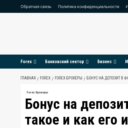
Перейти
Обратная связь
Политика конфиденциальности
к
содержимому
Forex
Банковский сектор
Бизнес
И
ГЛАВНАЯ
FOREX
FOREX БРОКЕРЫ
БОНУС НА ДЕПОЗИТ В ФО
Forex брокеры
Бонус на депозит
такое и как его 