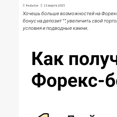
Redactor
11 марта 2025
Хочешь больше возможностей на Форекс
бонус на депозит**, увеличить свой тор
условия и подводные камни.