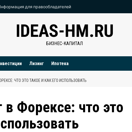
Информация для правообладателей
IDEAS-HM.RU
БИЗНЕС-КАПИТАЛ
нвестиции
Лизинг
Ипотека
РЕКСЕ: ЧТО ЭТО ТАКОЕ И КАК ЕГО ИСПОЛЬЗОВАТЬ
 в Форексе: что это
использовать