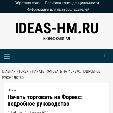
Перейти
Обратная связь
Политика конфиденциальности
к
Информация для правообладателей
содержимому
IDEAS-HM.RU
БИЗНЕС-КАПИТАЛ
Основное
меню
ГЛАВНАЯ
FOREX
НАЧАТЬ ТОРГОВАТЬ НА ФОРЕКС: ПОДРОБНОЕ
РУКОВОДСТВО
Forex
Начать торговать на Форекс:
подробное руководство
Redactor
11 марта 2025