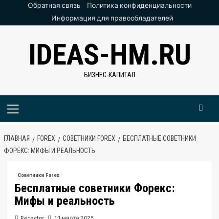
Перейти
Обратная связь
Политика конфиденциальности
к
Информация для правообладателей
содержимому
IDEAS-HM.RU
БИЗНЕС-КАПИТАЛ
Основное
меню
ГЛАВНАЯ
FOREX
СОВЕТНИКИ FOREX
БЕСПЛАТНЫЕ СОВЕТНИКИ
ФОРЕКС: МИФЫ И РЕАЛЬНОСТЬ
Советники Forex
Бесплатные советники Форекс:
Мифы и реальность
Redactor
11 марта 2025