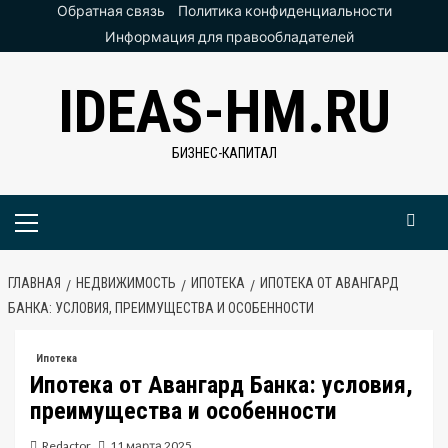
Перейти
Обратная связь
Политика конфиденциальности
к
Информация для правообладателей
содержимому
IDEAS-HM.RU
БИЗНЕС-КАПИТАЛ
Основное
меню
ГЛАВНАЯ
НЕДВИЖИМОСТЬ
ИПОТЕКА
ИПОТЕКА ОТ АВАНГАРД
БАНКА: УСЛОВИЯ, ПРЕИМУЩЕСТВА И ОСОБЕННОСТИ
Ипотека
Ипотека от Авангард Банка: условия,
преимущества и особенности
Redactor
11 марта 2025