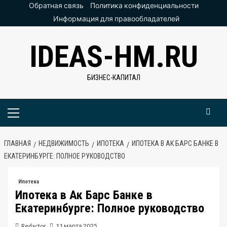
Перейти
Обратная связь
Политика конфиденциальности
к
Информация для правообладателей
содержимому
IDEAS-HM.RU
БИЗНЕС-КАПИТАЛ
Основное
меню
ГЛАВНАЯ
НЕДВИЖИМОСТЬ
ИПОТЕКА
ИПОТЕКА В АК БАРС БАНКЕ В
ЕКАТЕРИНБУРГЕ: ПОЛНОЕ РУКОВОДСТВО
Ипотека
Ипотека в Ак Барс Банке в
Екатеринбурге: Полное руководство
Redactor
11 марта 2025