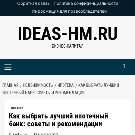
Перейти
Обратная связь
Политика конфиденциальности
к
Информация для правообладателей
содержимому
IDEAS-HM.RU
БИЗНЕС-КАПИТАЛ
Основное
меню
ГЛАВНАЯ
НЕДВИЖИМОСТЬ
ИПОТЕКА
КАК ВЫБРАТЬ ЛУЧШИЙ
ИПОТЕЧНЫЙ БАНК: СОВЕТЫ И РЕКОМЕНДАЦИИ
Ипотека
Как выбрать лучший ипотечный
банк: советы и рекомендации
Redactor
12 марта 2025